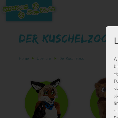
Der Kuschelzoo
L
Home
Über uns
Der Kuschelzoo
Wi
bi
ei
Fu
st
st
än
de
Da