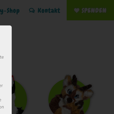
ty-Shop
Kontakt
SPENDEN
te
er
e
von