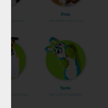
Crisi
Dina
, jetzt erst recht
Liebt Winter und Schnee
Rox
Tanhi
chig und stolz drauf
Das Schaf im Wolfspelz