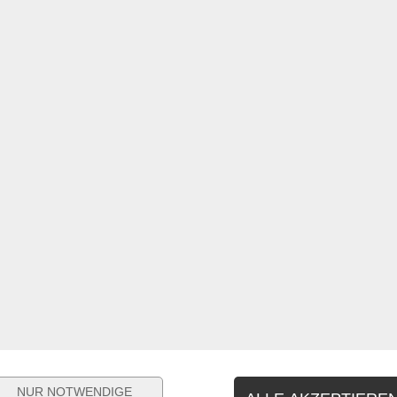
Abonniere uns
Kündigung jederzeit per Link im Newsletter oder per
E-Mail
. Näheres
dazu in unserer
Datenschutz
.
NUR NOTWENDIGE