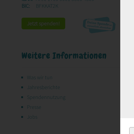
BIC:
BFKKAT2K
Jetzt spenden!
Weitere Informationen
Was wir tun
Jahresberichte
Spendennutzung
Presse
Jobs