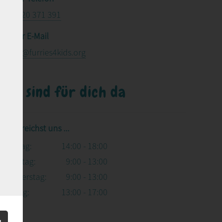
+43 720 371 391
Per E-Mail
office@furries4kids.org
Wir sind für dich da
Du erreichst uns ...
Montag:
14:00 - 18:00
Dienstag:
9:00 - 13:00
Donnerstag:
9:00 - 13:00
Freitag:
13:00 - 17:00