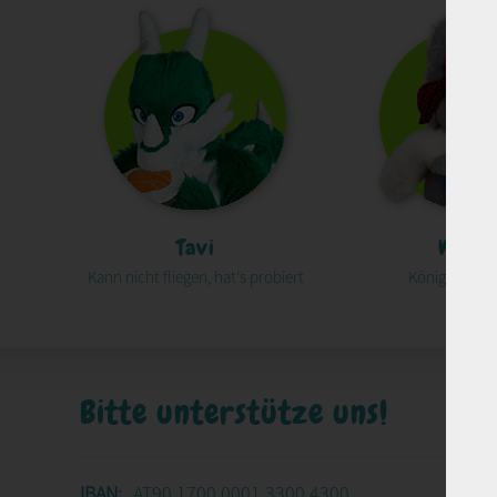
Tavi
Wilph
Kann nicht fliegen, hat's probiert
Königlich fla
Bitte unterstütze uns!
IBAN:
AT90 1700 0001 3300 4300