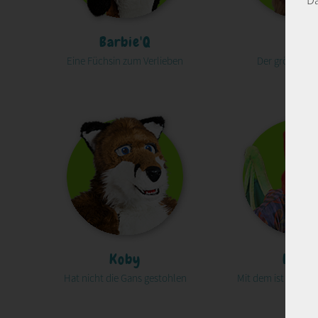
Barbie'Q
Ben
Eine Füchsin zum Verlieben
Der größte Te
Koby
Land
Hat nicht die Gans gestohlen
Mit dem ist gut Ki